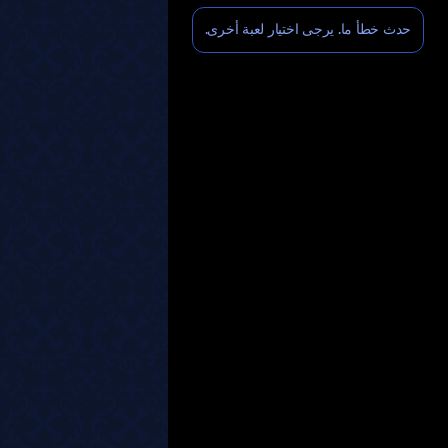
حدث خطأ ما. يرجى اختيار لعبة أخرى.