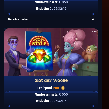
Mindesteinsatz:
€ 0,50
Endet in:
2t 05:32:46
Details ansehen
CASINO
Slot der Woche
1100
Preispool
Mindesteinsatz:
€ 0,50
Endet in:
2t 07:32:47