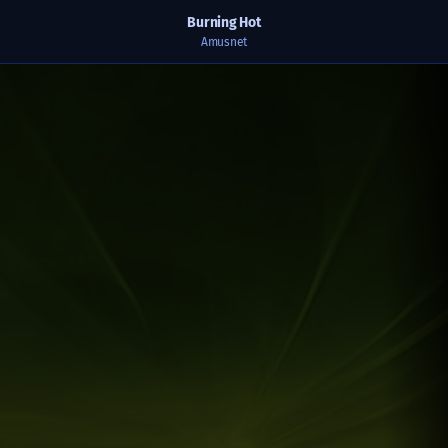
Burning Hot
Amusnet