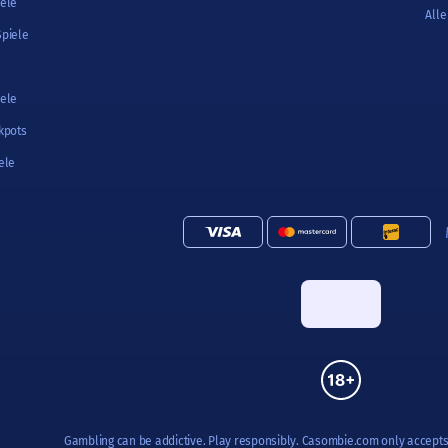
iele
Alle
Spiele
iele
ckpots
ele
Gambling can be addictive. Play responsibly. Casombie.com only accepts