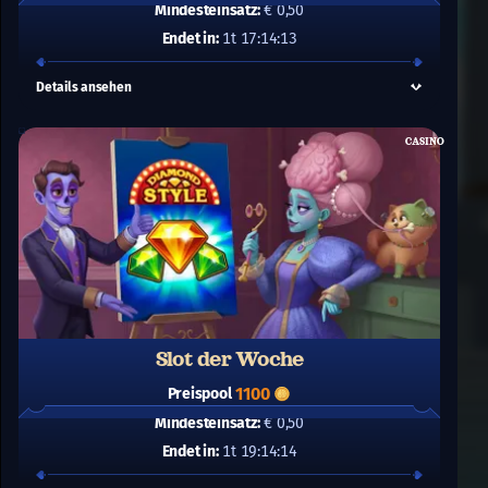
Mindesteinsatz:
€ 0,50
Endet in:
1t 17:14:13
Details ansehen
CASINO
Slot der Woche
1100
Preispool
Mindesteinsatz:
€ 0,50
Endet in:
1t 19:14:14