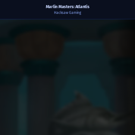
Marlin Masters: Atlantis
Hacksaw Gaming