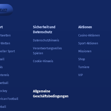
CHAT
rt
Sicherheit und
Aktionen
Datenschutz
rtwetten
Casino-Aktionen
Datenschutzhinweis
e-Wetten
Sport-Aktionen
Verantwortungsvolles
ueller Sport
Missionen
Spielen
ball
Shop
Cookie-Hinweis
is
Turniere
htennis
VIP
etball
Allgemeine
hockey
Geschäftsbedingungen
rican Football
eball