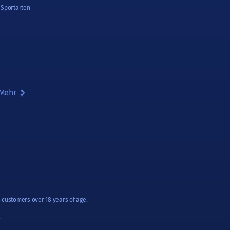
 Sportarten
Mehr
 customers over 18 years of age.
.