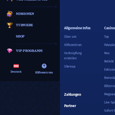
MISSIONEN
TURNIERE
Allgemeine Infos
Casino
SHOP
Über uns
Top
Hilfezentrum
Patepla
VIP-PROGRAMM
Verknüpfung
Neu
erstellen
Beliebt
Sitemap
Exklusiv
Deutsch
Hilfezentrum
Bonusk
Blitzcr
Zahlungen
Megawa
Live-Sp
Partner
Sofort-