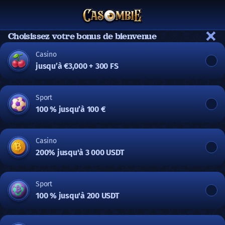
Choisissez votre bonus de bienvenue
Casino
jusqu’à €3,000 + 300 FS
Sport
100 % jusqu’à 100 €
Casino
200% jusqu'à 3 000 USDT
Sport
100 % jusqu'à 200 USDT