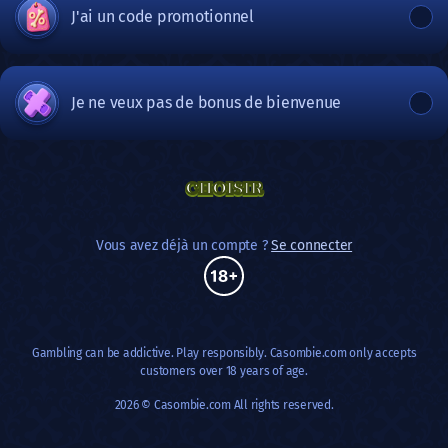
J'ai un code promotionnel
Je ne veux pas de bonus de bienvenue
CHOISIR
Vous avez déjà un compte ?
Se connecter
Gambling can be addictive. Play responsibly. Casombie.com only accepts
customers over 18 years of age.
2026 © Casombie.com All rights reserved.