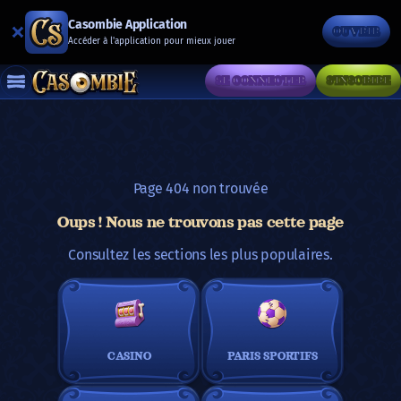
Casombie Application
OUVRIR
Accéder à l'application pour mieux jouer
SE CONNECTER
S'INSCRIRE
Page 404 non trouvée
Oups ! Nous ne trouvons pas cette page
Consultez les sections les plus populaires.
CASINO
PARIS SPORTIFS