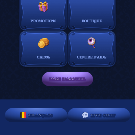
PROMOTIONS
BOUTIQUE
CAISSE
CENTRE D'AIDE
PAGE D'ACCUEIL
FRANÇAIS
LIVE CHAT