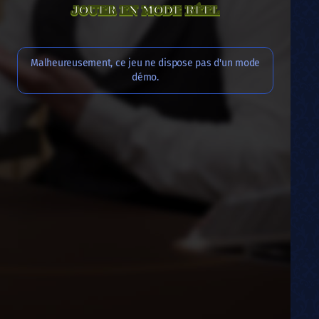
JOUER EN MODE RÉEL
Malheureusement, ce jeu ne dispose pas d'un mode
démo.