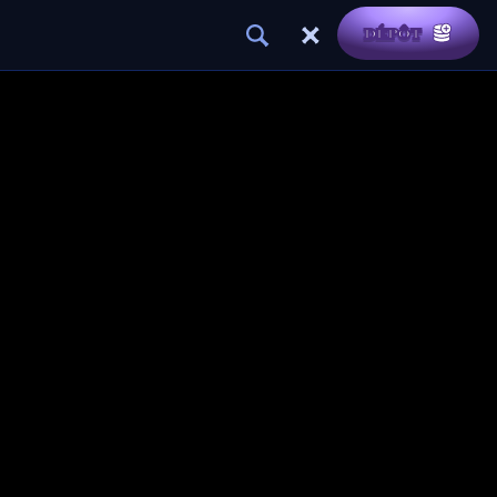
DÉPÔT