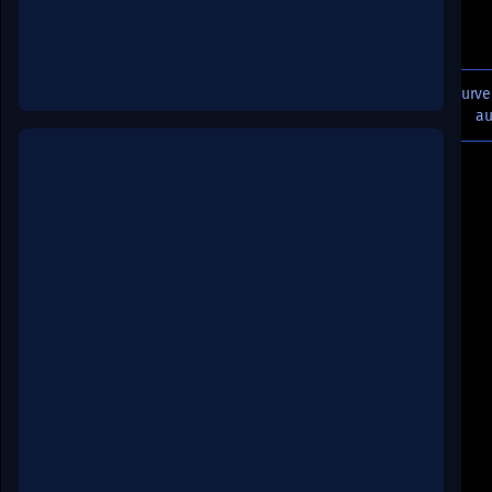
Un problème est surven
au