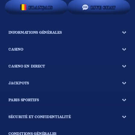
FRANÇAIS
LIVE CHAT
INFORMATIONS GÉNÉRALES
CASINO
CASINO EN DIRECT
JACKPOTS
PARIS SPORTIFS
SÉCURITÉ ET CONFIDENTIALITÉ
CONDITIONS GÉNÉRALES