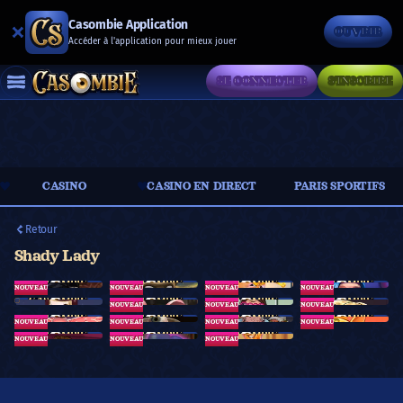
Casombie Application
OUVRIR
Accéder à l'application pour mieux jouer
SE CONNECTER
S'INSCRIRE
CASINO
CASINO EN DIRECT
PARIS SPORTIFS
Retour
Shady Lady
NOUVEAU
NOUVEAU
NOUVEAU
NOUVEAU
NOUVEAU
NOUVEAU
NOUVEAU
NOUVEAU
NOUVEAU
NOUVEAU
NOUVEAU
NOUVEAU
NOUVEAU
NOUVEAU