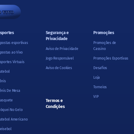
 VIVO
sportes
Segurança e
Promoções
Privacidade
postas esportivas
Promoções de
Aviso de Privacidade
Cassino
postas ao Vivo
Jogo Responsável
Promoções Esportivas
sportes Virtuais
Aviso de Cookies
Desafios
utebol
Loja
ênis
Torneios
ênis De Mesa
VIP
Termos e
asquete
Condições
óquei No Gelo
utebol Americano
eisebol