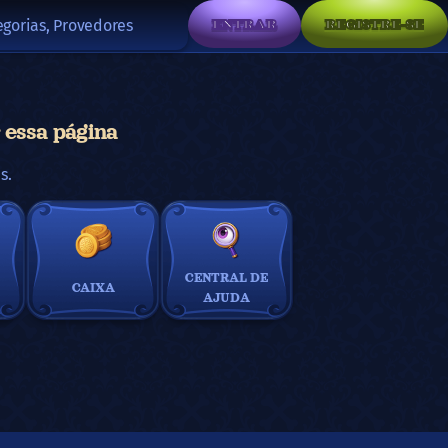
egorias, Provedores
ENTRAR
REGISTRE-SE
 essa página
s.
CENTRAL DE
CAIXA
AJUDA