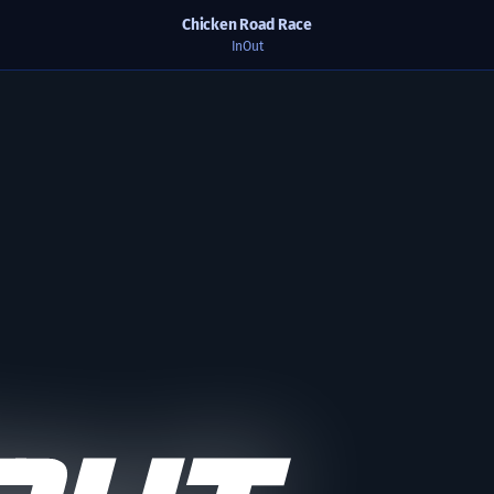
Chicken Road Race
InOut