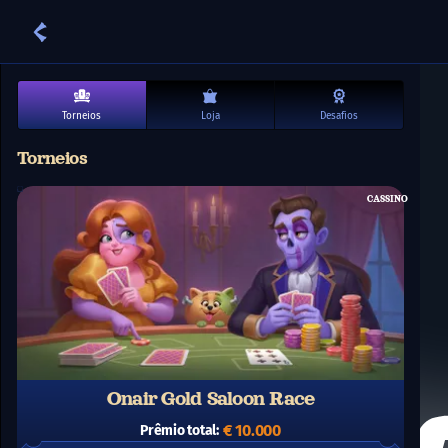
Torneios
Loja
Desafios
Torneios
CASSINO
Onair Gold Saloon Race
€ 10.000
Prêmio total: