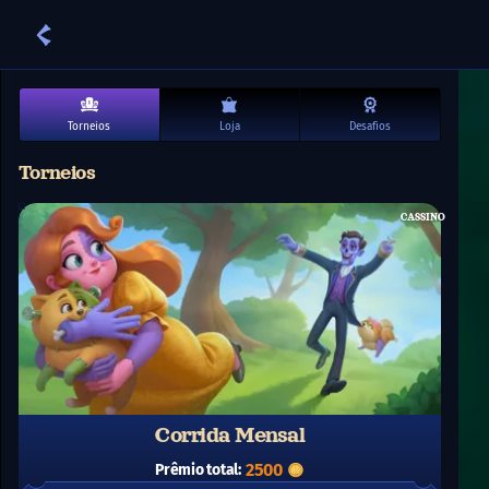
Torneios
Loja
Desafios
Torneios
CASSINO
Corrida Mensal
2500
Prêmio total: