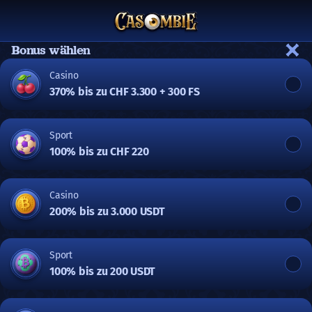
Bonus wählen
Casino
370% bis zu CHF 3.300 + 300 FS
Sport
100% bis zu CHF 220
Casino
200% bis zu 3.000 USDT
Sport
100% bis zu 200 USDT