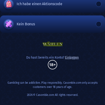
Ich habe einen Aktionscode
Kein Bonus
WÄHLEN
Du hast bereits ein Konto?
Einloggen
Gambling can be addictive. Play responsibly. Casombie.com only accepts
customers over 18 years of age.
2026 © Casombie.com All rights reserved.