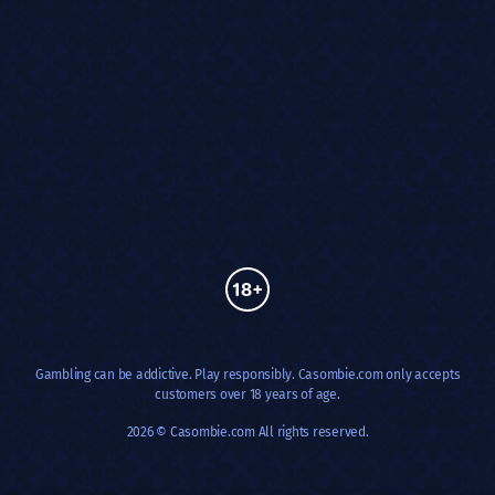
Gambling can be addictive. Play responsibly. Casombie.com only accepts
customers over 18 years of age.
2026 © Casombie.com All rights reserved.