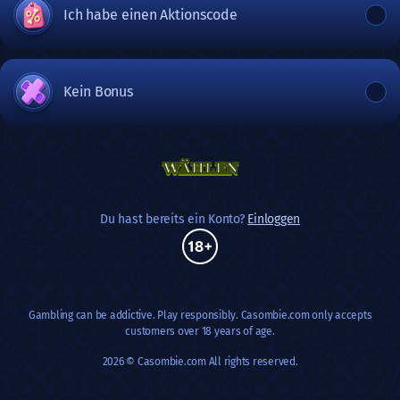
Ich habe einen Aktionscode
Kein Bonus
WÄHLEN
Du hast bereits ein Konto?
Einloggen
Gambling can be addictive. Play responsibly. Casombie.com only accepts
customers over 18 years of age.
2026 © Casombie.com All rights reserved.