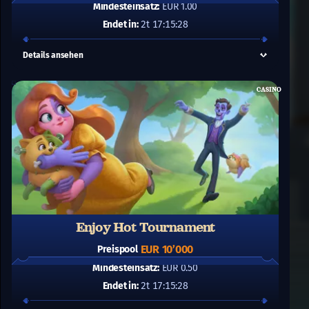
Mindesteinsatz:
EUR 1.00
Endet in:
2t 17:15:28
Details ansehen
CASINO
Enjoy Hot Tournament
EUR 10’000
Preispool
Mindesteinsatz:
EUR 0.50
Endet in:
2t 17:15:28