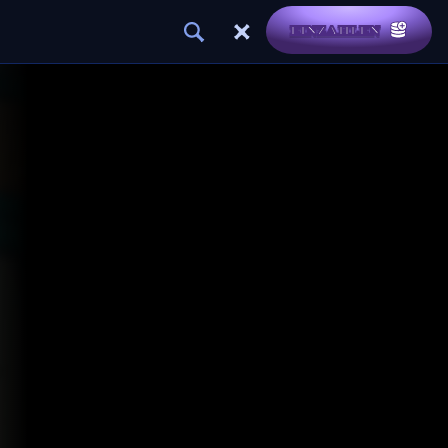
EINZAHLEN