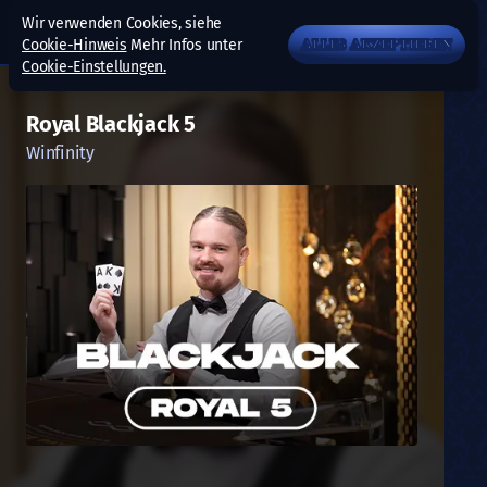
Wir verwenden Cookies, siehe
Cookie-Hinweis
Mehr Infos unter
ALLES AKZEPTIEREN
Cookie-Einstellungen.
Royal Blackjack 5
Winfinity