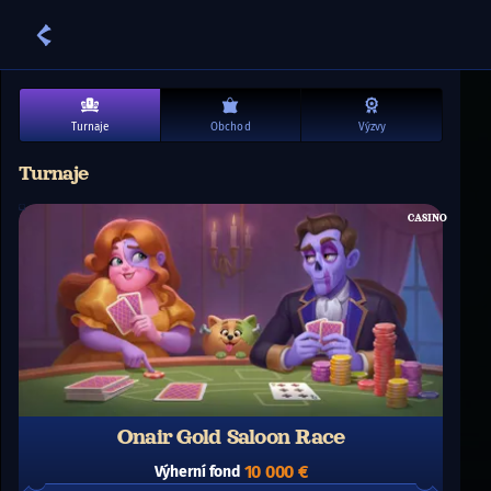
Turnaje
Obchod
Výzvy
Turnaje
CASINO
Onair Gold Saloon Race
10 000 €
Výherní fond