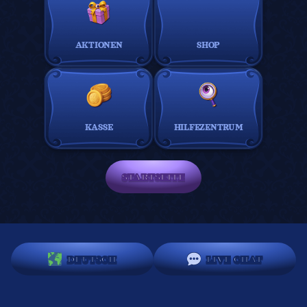
AKTIONEN
SHOP
KASSE
HILFEZENTRUM
STARTSEITE
DEUTSCH
LIVE CHAT