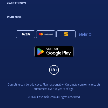
ZAHLUNGEN
PARTNER
Mehr
Gambling can be addictive. Play responsibly. Casombie.com only accepts
customers over 18 years of age.
2026 © Casombie.com All rights reserved.