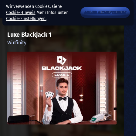
Wir verwenden Cookies, siehe
Cookie-Hinweis
Mehr Infos unter
ALLES AKZEPTIEREN
Cookie-Einstellungen.
Luxe Blackjack 1
Winfinity