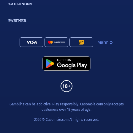
ZAHLUNGEN
PARTNER
Mehr
Gambling can be addictive. Play responsibly. Casombie.com only accepts
customers over 18 years of age.
2026 © Casombie.com All rights reserved.