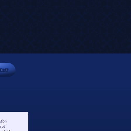
CHAT
ation
z et