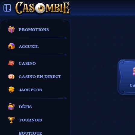
PROMOTIONS
ACCUEIL
CASINO
CASINO EN DIRECT
CA
JACKPOTS
DÉFIS
TOURNOIS
BOUTIQUE