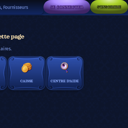
s, Fournisseurs
SE CONNECTER
S'INSCRIRE
ette page
aires.
CAISSE
CENTRE D'AIDE