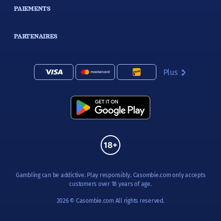
PAIEMENTS
PARTENAIRES
Plus
Gambling can be addictive. Play responsibly. Casombie.com only accepts
customers over 18 years of age.
2026 © Casombie.com All rights reserved.