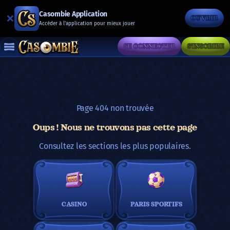
Casombie Application
OUVRIR
Accéder à l'application pour mieux jouer
SE CONNECTER
S'INSCRIRE
Page 404 non trouvée
Oups ! Nous ne trouvons pas cette page
Consultez les sections les plus populaires.
CASINO
PARIS SPORTIFS