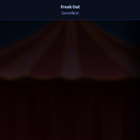
Freak Out
GameBeat