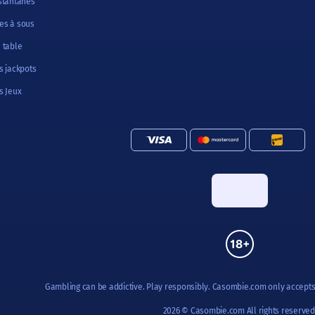
nstantanés
es à sous
 table
s jackpots
s Jeux
Gambling can be addictive. Play responsibly. Casombie.com only accepts
2026 © Casombie.com All rights reserved