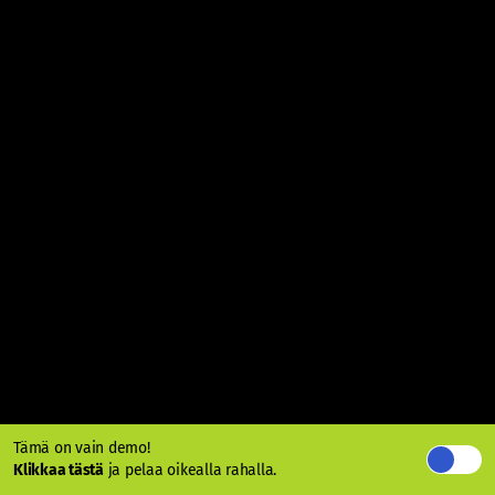
Tämä on vain demo!
Klikkaa tästä
ja pelaa oikealla rahalla.