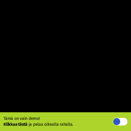
Tämä on vain demo!
Klikkaa tästä
ja pelaa oikealla rahalla.