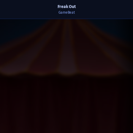
Freak Out
GameBeat