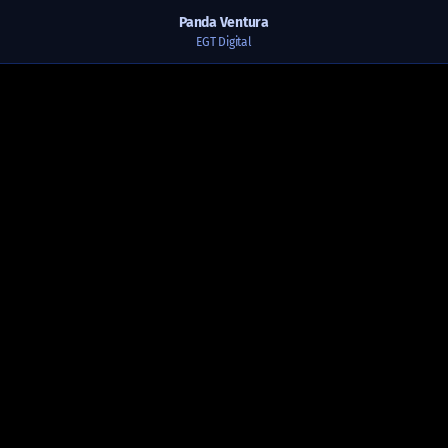
Panda Ventura
EGT Digital