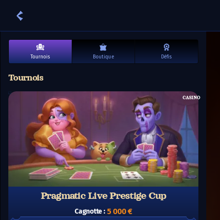
Tournois
Boutique
Défis
Tournois
CASINO
Pragmatic Live Prestige Cup
5 000 €
Cagnotte :