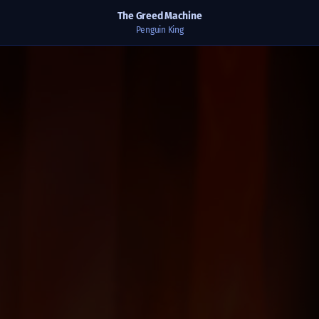
The Greed Machine
Penguin King