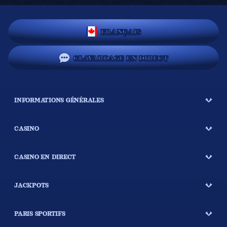
FRANÇAIS
CLAVARDAGE EN DIRECT
INFORMATIONS GÉNÉRALES
CASINO
CASINO EN DIRECT
JACKPOTS
PARIS SPORTIFS