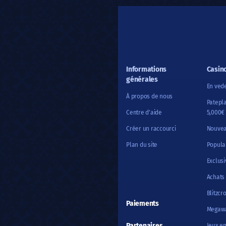
Informations
Casin
générales
En ved
À propos de nous
Patepla
Centre d'aide
5,000€
Créer un raccourci
Nouvea
Plan du site
Popula
Exclusi
Achats
Blitzc
Paiements
Megaw
Partenaires
Jeux en