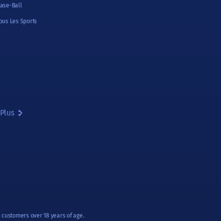
ase-Ball
ous Les Sports
Plus
 customers over 18 years of age.