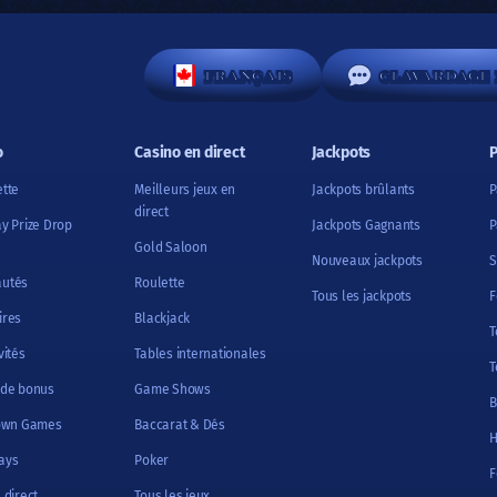
FRANÇAIS
CLAVARDAGE 
o
Casino en direct
Jackpots
P
ette
Meilleurs jeux en
Jackpots brûlants
P
direct
y Prize Drop
Jackpots Gagnants
P
Gold Saloon
Nouveaux jackpots
S
utés
Roulette
Tous les jackpots
F
ires
Blackjack
T
vités
Tables internationales
T
 de bonus
Game Shows
B
rown Games
Baccarat & Dés
H
ays
Poker
F
 direct
Tous les jeux