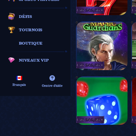
156 242,56 €
15
DÉFIS
TOURNOIS
BOUTIQUE
NIVEAUX VIP
156 242,56 €
15
Français
Centre d'aide
156 242,56 €
15