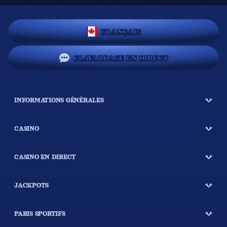
FRANÇAIS
CLAVARDAGE EN DIRECT
INFORMATIONS GÉNÉRALES
CASINO
CASINO EN DIRECT
JACKPOTS
PARIS SPORTIFS