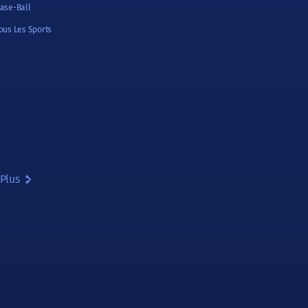
ase-Ball
ous Les Sports
Plus