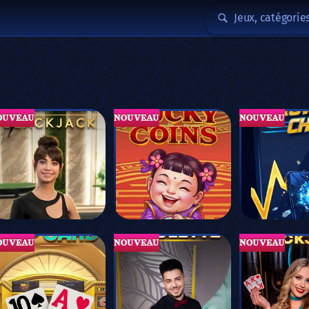
Jeux, catégories
OUVEAU
NOUVEAU
NOUVEAU
OUVEAU
NOUVEAU
NOUVEAU