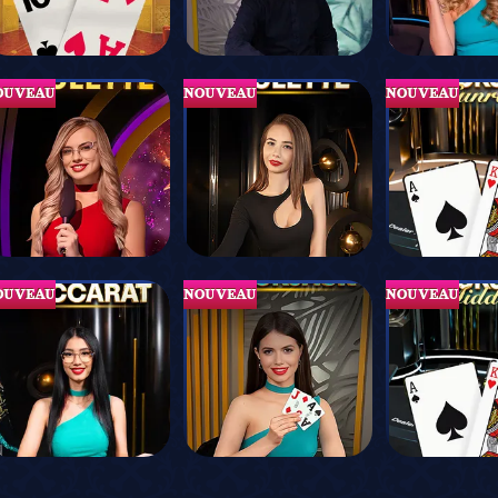
OUVEAU
NOUVEAU
NOUVEAU
OUVEAU
NOUVEAU
NOUVEAU