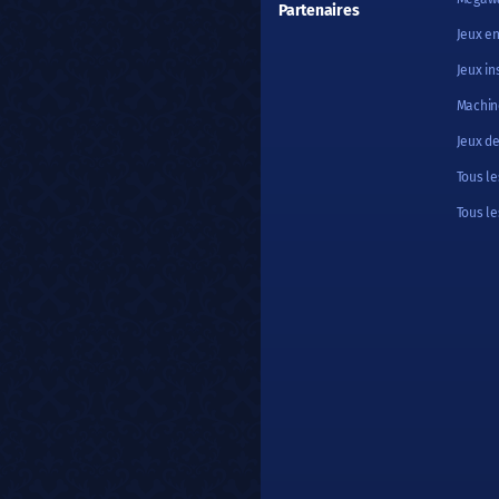
Partenaires
Jeux en
Jeux i
Machin
Jeux de
Tous le
Tous le