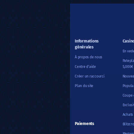
Informations
Casin
générales
En ved
À propos de nous
Patepla
Centre d'aide
5,000€
Créer un raccourci
Nouvea
Plan du site
Popula
Coupe 
Exclusi
Achats
Paiements
Blitzc
Megaw