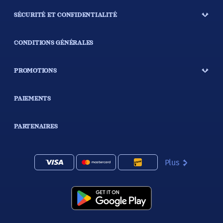
SÉCURITÉ ET CONFIDENTIALITÉ
CONDITIONS GÉNÉRALES
PROMOTIONS
PAIEMENTS
PARTENAIRES
Plus