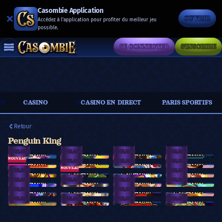
Casombie Application
OUVRIR
Accédez à l'application pour profiter du meilleur jeu
possible.
SE CONNECTER
S'INSCRIRE
CASINO
CASINO EN DIRECT
PARIS SPORTIFS
Retour
Penguin King
4 745,43 €
4 745,43 €
4 745,43 €
4 745,43 €
NOUVEAU
NOUVEAU
NOUVEAU
NOUVEAU
4 745,43 €
4 745,43 €
4 745,43 €
NOUVEAU
NOUVEAU
4 745,43 €
4 745,43 €
4 745,43 €
4 745,43 €
4 745,43 €
4 745,43 €
4 745,43 €
4 745,43 €
4 745,43 €
4 745,43 €
4 745,43 €
4 745,43 €