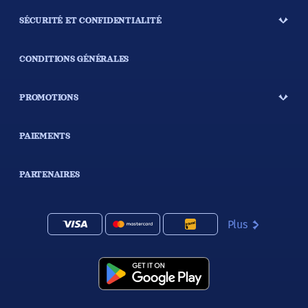
SÉCURITÉ ET CONFIDENTIALITÉ
CONDITIONS GÉNÉRALES
PROMOTIONS
PAIEMENTS
PARTENAIRES
Plus