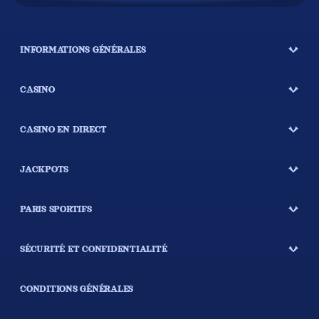
INFORMATIONS GÉNÉRALES
CASINO
CASINO EN DIRECT
JACKPOTS
PARIS SPORTIFS
SÉCURITÉ ET CONFIDENTIALITÉ
CONDITIONS GÉNÉRALES