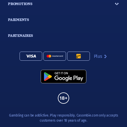
PROMOTIONS
PAIEMENTS
PARTENAIRES
Plus
Gambling can be addictive. Play responsibly. Casombie.com only accepts
customers over 18 years of age.