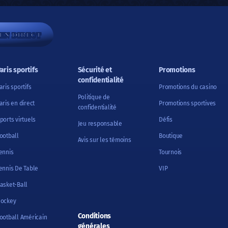
EN DIRECT
aris sportifs
Sécurité et
Promotions
confidentialité
aris sportifs
Promotions du casino
Politique de
aris en direct
Promotions sportives
confidentialité
ports virtuels
Défis
Jeu responsable
ootball
Boutique
Avis sur les témoins
ennis
Tournois
ennis De Table
VIP
asket-Ball
ockey
Conditions
ootball Américain
générales