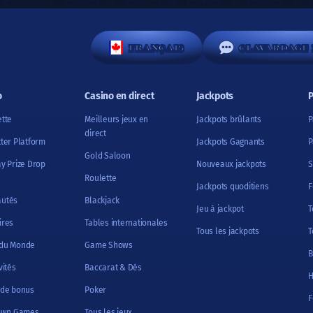
FRANÇAIS
CLAVARDAGE 
o
Casino en direct
Jackpots
P
ette
Meilleurs jeux en
Jackpots brûlants
P
direct
ter Platform
Jackpots Gagnants
P
Gold Saloon
y Prize Drop
Nouveaux jackpots
S
Roulette
Jackpots quoditiens
F
utés
Blackjack
Jeu à jackpot
T
ires
Tables internationales
Tous les jackpots
T
du Monde
Game Shows
B
vités
Baccarat & Dés
H
 de bonus
Poker
F
rown Games
Tous les jeux