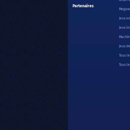
Partenaires
Megaw
Jeux en
Jeux i
Machin
Jeux de
Tous le
Tous le