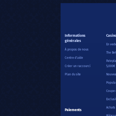
Informations
Casin
générales
En ved
À propos de nous
The Bet
Centre d'aide
Patepla
Créer un raccourci
5,000€
Plan du site
Nouvea
Popula
Coupe 
Exclusi
Achats
Paiements
Blitzc