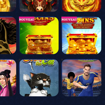
NOUVEAU
NOUVEAU