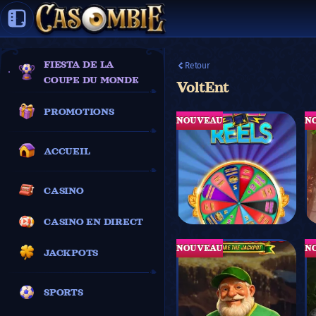
FIESTA DE LA
Retour
COUPE DU MONDE
VoltEnt
PROMOTIONS
NOUVEAU
N
ACCUEIL
CASINO
CASINO EN DIRECT
NOUVEAU
N
JACKPOTS
SPORTS