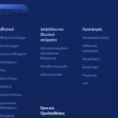
ΥΝΟΜΙΛΊΑ
Αθλητικά
Ασφάλεια και
Προσφορές
Ιδιωτικό
θλητικό στοίχημα
Προσφορές καζίνο
απόρρητο
ive Στοίχημα
Αθλητικές
Δήλωση απορρήτου
προσφορές
προσωπικών
ικονικά Αθλήματα
δεδομένων
Προκλήσεις
οδόσφαιρο
Υπεύθυνο παιχνίδι
Κατάστημα
ένις
Δήλωση Cookie
Τουρνουά
ίνγκ Πόνγκ
VIP
Μπάσκετ
όκεϊ Επί Πάγου
μερικάνικο
Όροι και
οδόσφαιρο
Προϋποθέσεις
πέιζμπολ