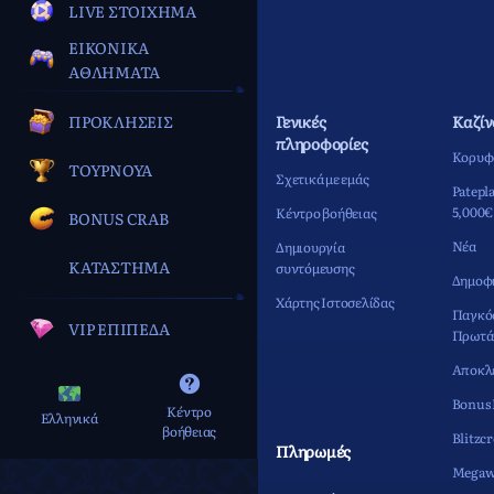
LIVE ΣΤΟΊΧΗΜΑ
ΕΙΚΟΝΙΚΆ
ΑΘΛΉΜΑΤΑ
ΠΡΟΚΛΉΣΕΙΣ
Γενικές
Καζίν
πληροφορίες
Κορυφ
ΤΟΥΡΝΟΥΆ
Σχετικά με εμάς
Patepl
5,000€
Κέντρο βοήθειας
BONUS CRAB
Νέα
Δημιουργία
ΚΑΤΆΣΤΗΜΑ
συντόμευσης
Δημοφ
Χάρτης Ιστοσελίδας
Παγκό
VIP ΕΠΊΠΕΔΑ
Πρωτά
Αποκλε
Bonus 
Κέντρο
Ελληνικά
βοήθειας
Blitzc
Πληρωμές
Megaw