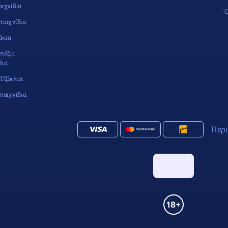
αιχνίδια
Ό
παιχνίδια
άκια
πέζια
δια
 Τζάκποτ
 παιχνίδια
Περ