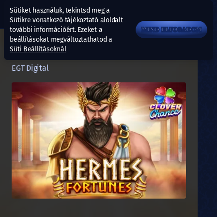
Sütiket használuk, tekintsd meg a
Sütikre vonatkozó tájékoztató
aloldalt
további információért. Ezeket a
MIND ELFOGADOM
beállításokat megváltoztathatod a
Süti Beállításoknál
Hermes Fortunes
EGT Digital