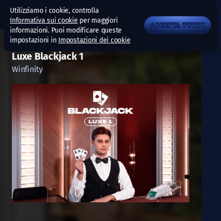
Utilizziamo i cookie, controlla
Informativa sui cookie
per maggiori
ACCETTA TUTTO
informazioni. Puoi modificare queste
impostazioni in
Impostazioni dei cookie
Luxe Blackjack 1
Winfinity