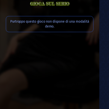
GIOCA SUL SERIO
Purtroppo questo gioco non dispone di una modalità
demo.