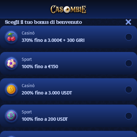
Scegli il tuo bonus di benvenuto
Casinò
370% fino a 3.000€ + 300 GIRI
Sport
100% fino a €150
Casinò
200% fino a 3.000 USDT
Sport
100% fino a 200 USDT