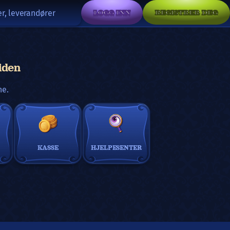
er, leverandører
LOGG INN
REGISTRER DEG
iden
ne.
KASSE
HJELPESENTER