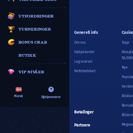
UTFORDRINGER
TURNERINGER
Generell info
Casin
BONUS CRAB
Om oss
Topp
Hjelpesenter
Patepla
BUTIKK
50,000
Lag snarvei
Nye
Nettstedskart
VIP NIVÅER
Popul
Verden
Eksklus
Norsk
Hjelpesenter
Bonusk
Betalinger
Blitzc
Megaw
Partnere