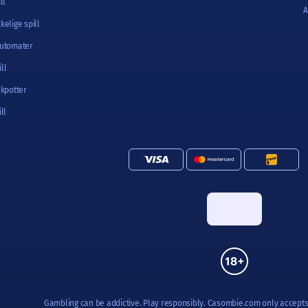
ll
A
kelige spill
automater
ll
ckpotter
ll
Gambling can be addictive. Play responsibly. Casombie.com only accepts