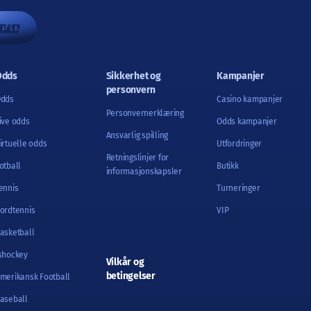
CHAT
Odds
Sikkerhet og
Kampanjer
personvern
dds
Casino kampanjer
Personvernerklæring
ive odds
Odds kampanjer
Ansvarlig spilling
irtuelle odds
Utfordringer
Retningslinjer for
otball
Butikk
informasjonskapsler
ennis
Turneringer
ordtennis
VIP
asketball
shockey
Vilkår og
betingelser
merikansk Football
aseball