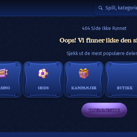
Spill, kategori
404 Side Ikke Funnet
Oops! Vi finner ikke den s
Sjekk ut de mest populære dele
SINO
ODDS
KAMPANJER
BUTIKK
HJEMMESIDE