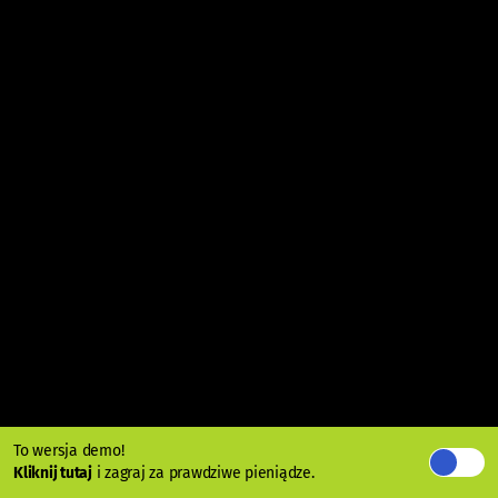
To wersja demo!
Kliknij tutaj
i zagraj za prawdziwe pieniądze.