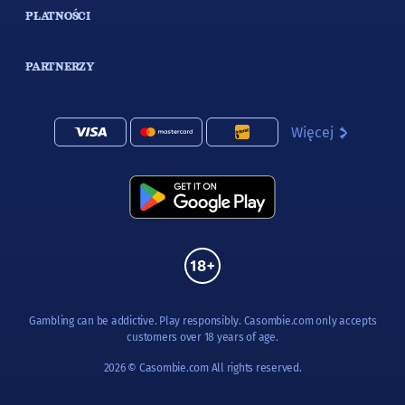
PŁATNOŚCI
PARTNERZY
Więcej
Gambling can be addictive. Play responsibly. Casombie.com only accepts
customers over 18 years of age.
2026 © Casombie.com All rights reserved.