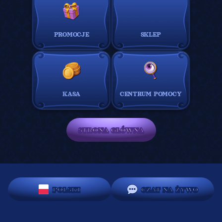
PROMOCJE
SKLEP
KASA
CENTRUM POMOCY
STRONA GŁÓWNA
POLSKI
CZAT NA ŻYWO