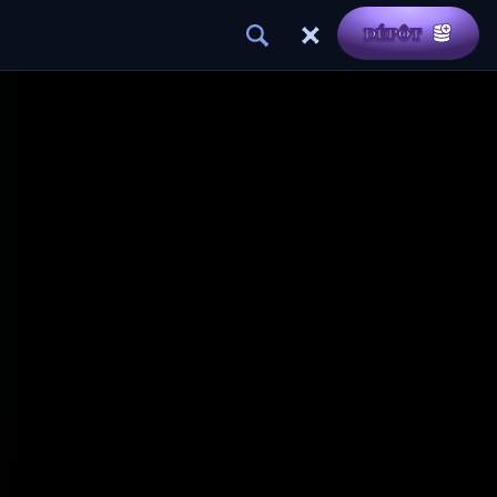
DÉPÔT