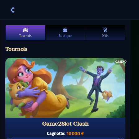
Tournois
Boutique
Défis
Tournois
CASINO
Game2Slot Clash
10 000 €
Cagnotte: