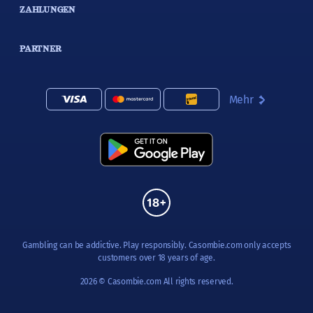
ZAHLUNGEN
PARTNER
Mehr
Gambling can be addictive. Play responsibly. Casombie.com only accepts
customers over 18 years of age.
2026 © Casombie.com All rights reserved.