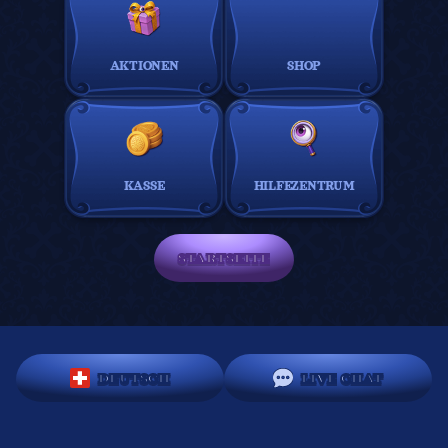
AKTIONEN
SHOP
KASSE
HILFEZENTRUM
STARTSEITE
DEUTSCH
LIVE CHAT